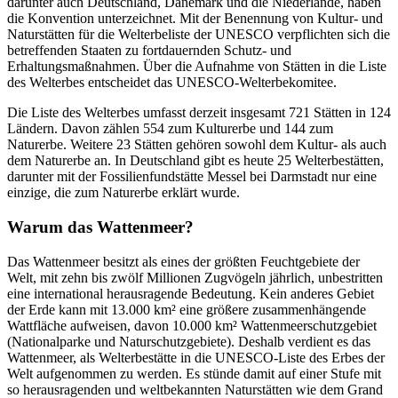
darunter auch Deutschland, Dänemark und die Niederlande, haben
die Konvention unterzeichnet. Mit der Benennung von Kultur- und
Naturstätten für die Welterbeliste der UNESCO verpflichten sich die
betreffenden Staaten zu fortdauernden Schutz- und
Erhaltungsmaßnahmen. Über die Aufnahme von Stätten in die Liste
des Welterbes entscheidet das UNESCO-Welterbekomitee.
Die Liste des Welterbes umfasst derzeit insgesamt 721 Stätten in 124
Ländern. Davon zählen 554 zum Kulturerbe und 144 zum
Naturerbe. Weitere 23 Stätten gehören sowohl dem Kultur- als auch
dem Naturerbe an. In Deutschland gibt es heute 25 Welterbestätten,
darunter mit der Fossilienfundstätte Messel bei Darmstadt nur eine
einzige, die zum Naturerbe erklärt wurde.
Warum das Wattenmeer?
Das Wattenmeer besitzt als eines der größten Feuchtgebiete der
Welt, mit zehn bis zwölf Millionen Zugvögeln jährlich, unbestritten
eine international herausragende Bedeutung. Kein anderes Gebiet
der Erde kann mit 13.000 km² eine größere zusammenhängende
Wattfläche aufweisen, davon 10.000 km² Wattenmeerschutzgebiet
(Nationalparke und Naturschutzgebiete). Deshalb verdient es das
Wattenmeer, als Welterbestätte in die UNESCO-Liste des Erbes der
Welt aufgenommen zu werden. Es stünde damit auf einer Stufe mit
so herausragenden und weltbekannten Naturstätten wie dem Grand