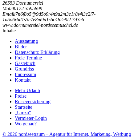
26553 Dornumersiel
Mobil
0172 3595899
Email
i
7
n
6
f
8
o
5
@
9
d
5
o
9
r
4
n
9
u
2
m
3
e
1
r
8
s
4
i
3
e
2
l
7
-
1
n
5
o
6
r
6
d
1
s
5
e
7
e
8
m
9
u
1
s
6
c
4
h
2
e
9
l
2
.
7
d
3
e
6
www.dornumersiel-nordseemuschel.de
Inhalte
Ausstattung
Bilder
Datenschutz-Erklärung
Freie Termine
Gästebuch
Grundriss
Impressum
Kontakt
Mehr Urlaub
Preise
Reiseversicherung
Startseite
„Umzu“
Vermieter-Login
Wo genau?
© 2026 nordseetraum – Agentur für Internet, Marketing, Werbung