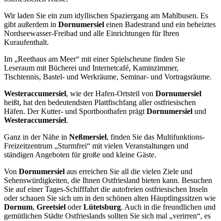
Wir laden Sie ein zum idyllischen Spaziergang am Mahlbusen. Es
gibt außerdem in
Dornumersiel
einen Badestrand und ein beheiztes
Nordseewasser-Freibad und alle Einrichtungen für Ihren
Kuraufenthalt.
Im „Reethaus am Meer“ mit einer Spielscheune finden Sie
Leseraum mit Bücherei und Internetcafé, Kaminzimmer,
Tischtennis, Bastel- und Werkräume, Seminar- und Vortragsräume.
Westeraccumersiel
, wie der Hafen-Ortsteil von
Dornumersiel
heißt, hat den bedeutendsten Plattfischfang aller ostfriesischen
Häfen. Der Kutter- und Sportboothafen prägt
Dornumersiel
und
Westeraccumersiel
.
Ganz in der Nähe in
Neßmersiel
, finden Sie das Multifunktions-
Freizeitzentrum „Sturmfrei“ mit vielen Veranstaltungen und
ständigen Angeboten für große und kleine Gäste.
Von
Dornumersiel
aus erreichen Sie all die vielen Ziele und
Sehenswürdigkeiten, die Ihnen Ostfriesland bieten kann. Besuchen
Sie auf einer Tages-Schifffahrt die autofreien ostfriesischen Inseln
oder schauen Sie sich um in den schönen alten Häuptlingssitzen wie
Dornum
,
Greetsiel
oder
Lütetsburg
. Auch in die freundlichen und
gemütlichen Städte Ostfrieslands sollten Sie sich mal „verirren“, es