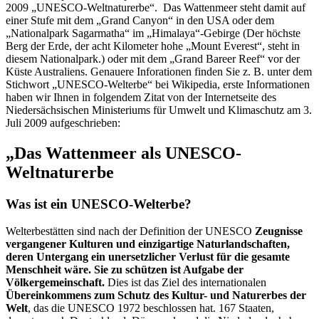
2009 „UNESCO-Weltnaturerbe“. Das Wattenmeer steht damit auf
einer Stufe mit dem „Grand Canyon“ in den USA oder dem
„Nationalpark Sagarmatha“ im „Himalaya“-Gebirge (Der höchste
Berg der Erde, der acht Kilometer hohe „Mount Everest“, steht in
diesem Nationalpark.) oder mit dem „Grand Bareer Reef“ vor der
Küste Australiens. Genauere Inforationen finden Sie z. B. unter dem
Stichwort „UNESCO-Welterbe“ bei Wikipedia, erste Informationen
haben wir Ihnen in folgendem Zitat von der Internetseite des
Niedersächsischen Ministeriums für Umwelt und Klimaschutz am 3.
Juli 2009 aufgeschrieben:
„Das Wattenmeer als UNESCO-
Weltnaturerbe
Was ist ein UNESCO-Welterbe?
Welterbestätten sind nach der Definition der UNESCO
Zeugnisse
vergangener Kulturen und einzigartige Naturlandschaften,
deren Untergang ein unersetzlicher Verlust für die gesamte
Menschheit wäre. Sie zu schützen ist Aufgabe der
Völkergemeinschaft.
Dies ist das Ziel des internationalen
Übereinkommens zum Schutz des Kultur- und Naturerbes der
Welt
, das die UNESCO 1972 beschlossen hat. 167 Staaten,