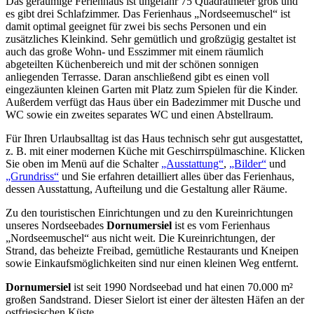
Das geräumige Ferienhaus ist ungefähr 75 Quadratmeter groß und
es gibt drei Schlafzimmer. Das Ferienhaus „Nordseemuschel“ ist
damit optimal geeignet für zwei bis sechs Personen und ein
zusätzliches Kleinkind. Sehr gemütlich und großzügig gestaltet ist
auch das große Wohn- und Esszimmer mit einem räumlich
abgeteilten Küchenbereich und mit der schönen sonnigen
anliegenden Terrasse. Daran anschließend gibt es einen voll
eingezäunten kleinen Garten mit Platz zum Spielen für die Kinder.
Außerdem verfügt das Haus über ein Badezimmer mit Dusche und
WC sowie ein zweites separates WC und einen Abstellraum.
Für Ihren Urlaubsalltag ist das Haus technisch sehr gut ausgestattet,
z. B. mit einer modernen Küche mit Geschirrspülmaschine. Klicken
Sie oben im Menü auf die Schalter
„Ausstattung“
,
„Bilder“
und
„Grundriss“
und Sie erfahren detailliert alles über das Ferienhaus,
dessen Ausstattung, Aufteilung und die Gestaltung aller Räume.
Zu den touristischen Einrichtungen und zu den Kureinrichtungen
unseres Nordseebades
Dornumersiel
ist es vom Ferienhaus
„Nordseemuschel“ aus nicht weit. Die Kureinrichtungen, der
Strand, das beheizte Freibad, gemütliche Restaurants und Kneipen
sowie Einkaufsmöglichkeiten sind nur einen kleinen Weg entfernt.
Dornumersiel
ist seit 1990 Nordseebad und hat einen 70.000 m²
großen Sandstrand. Dieser Sielort ist einer der ältesten Häfen an der
ostfriesischen Küste.