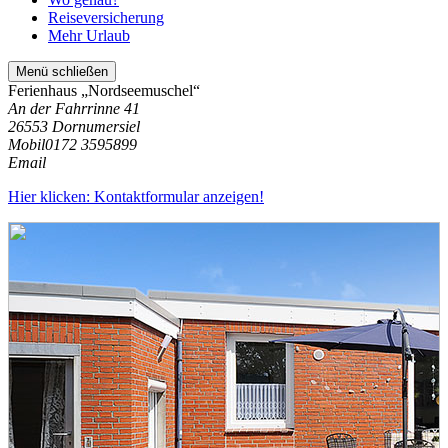
Reiseversicherung
Mehr Urlaub
Menü schließen
Ferienhaus „Nordseemuschel“
An der Fahrrinne 41
26553 Dornumersiel
Mobil
0172 3595899
Email
Hier klicken: Kontaktformular anzeigen!